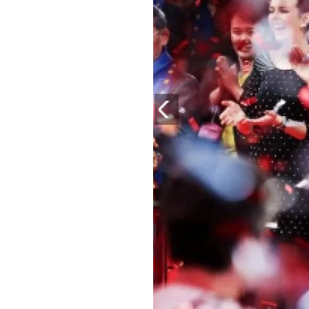
PLAYLIST
NEWS
FOTO
CONCORSI
EVENTI
VIDEO
TV
PRINCIPATO