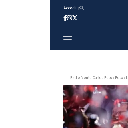
Vai al contenuto
Accedi
Radio Monte Carlo
›
Foto
›
Foto
›
I
HOME
RADIO
WEB
RADIO