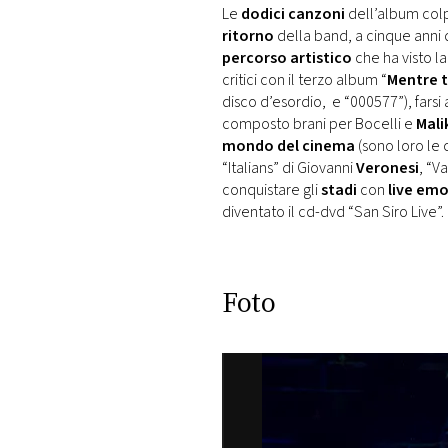
Le
dodici canzoni
dell’album col
ritorno
della band, a cinque anni d
percorso artistico
che ha visto l
critici con il terzo album “
Mentre t
disco d’esordio, e “000577”), farsi
composto brani per Bocelli e
Mali
mondo del cinema
(sono loro le 
“Italians” di Giovanni
Veronesi
, “V
conquistare gli
stadi
con
live em
diventato il cd-dvd “San Siro Live”.
Foto