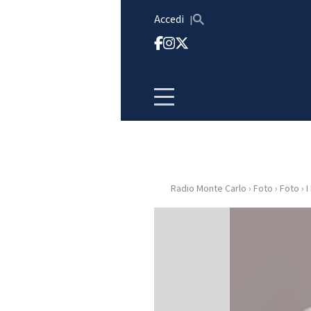
Vai al contenuto
Accedi
Radio Monte Carlo
›
Foto
›
Foto
›
I
HOME
RADIO
WEB
RADIO