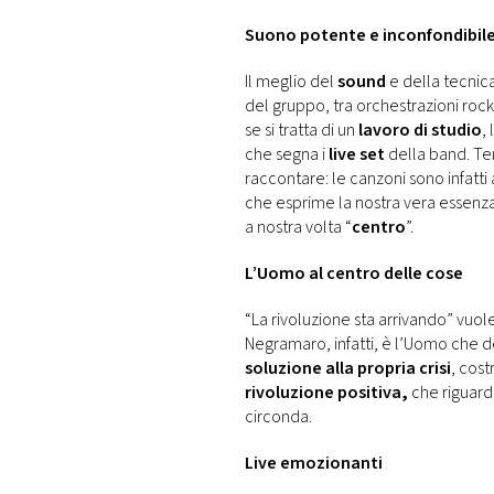
Suono potente e inconfondibil
Il meglio del
sound
e della tecnica
del gruppo, tra orchestrazioni rock
se si tratta di un
lavoro di studio
,
che segna i
live set
della band. Te
raccontare: le canzoni sono infatti 
che esprime la nostra vera essenz
a nostra volta “
centro
”.
L’Uomo al centro delle cose
“La rivoluzione sta arrivando” vuo
Negramaro, infatti, è l’Uomo che 
soluzione alla propria crisi
, cos
rivoluzione positiva,
che riguarda
circonda.
Live emozionanti