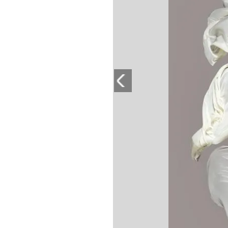
PLAYLIST
NEWS
FOTO
CONCORSI
EVENTI
VIDEO
TV
PRINCIPATO