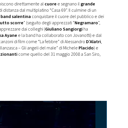
piscono direttamente al
cuore
e segnano il
grande
i distanza dal multiplatino “Casa 69”. Il culmine di un
a
band salentina
conquistare il cuore del pubblico e dei
utto scorre
” (seguito degli apprezzati “
Negramaro
”,
 apprezzare dai colleghi (
Giuliano Sangiorgi
ha
ka Ayane
e la band ha collaborato con Jovanotti) e dal
canzoni di film come “La febbre” di Alessandro
D’Alatri
,
allanzasca – Gli angeli del male” di Michele
Placido
) e
ozionanti
come quello del 31 maggio 2008 a San Siro,