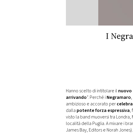
DI
MONACO
RMC
CONSIGLIA
I Negr
Hanno scelto di intitolare il
nuovo 
arrivando
”. Perché i
Negramaro
,
ambizioso e accorato per
celebrar
dalla
potente forza espressiva
,
visto la band muoversi tra Londra, 
località della Puglia. A mixare i br
James Bay, Editors e Norah Jones).