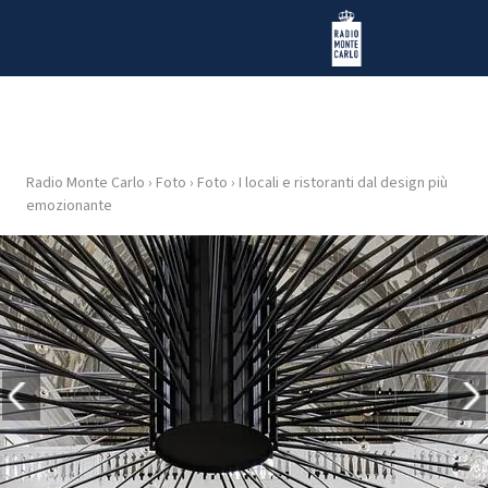
Vai al contenuto
Radio Monte Carlo
Radio Monte Carlo
›
Foto
›
Foto
›
I locali e ristoranti dal design più
HOME
emozionante
RADIO
WEB
RADIO
PLAYLIST
NEWS