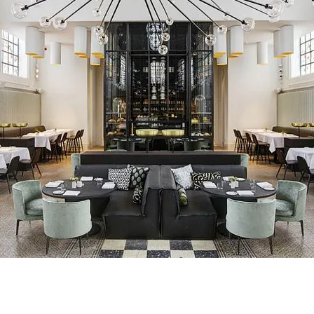
FOTO
CONCORSI
EVENTI
VIDEO
TV
PRINCIPATO
DI
MONACO
RMC