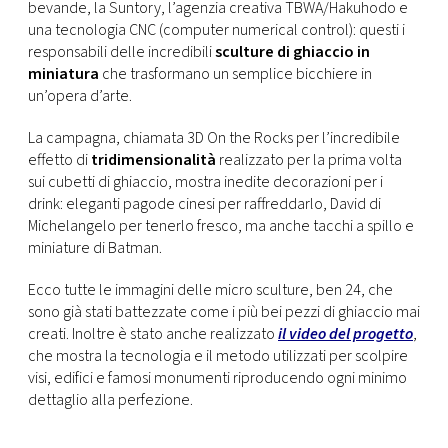
CONSIGLIA
bevande, la Suntory, l’agenzia creativa TBWA/Hakuhodo e
una tecnologia CNC (computer numerical control): questi i
responsabili delle incredibili
sculture di ghiaccio in
miniatura
che trasformano un semplice bicchiere in
un’opera d’arte.
La campagna, chiamata 3D On the Rocks per l’incredibile
effetto di
tridimensionalità
realizzato per la prima volta
sui cubetti di ghiaccio, mostra inedite decorazioni per i
drink: eleganti pagode cinesi per raffreddarlo, David di
Michelangelo per tenerlo fresco, ma anche tacchi a spillo e
miniature di Batman.
Ecco tutte le immagini delle micro sculture, ben 24, che
sono già stati battezzate come i più bei pezzi di ghiaccio mai
creati. Inoltre è stato anche realizzato
il video del progetto
,
che mostra la tecnologia e il metodo utilizzati per scolpire
visi, edifici e famosi monumenti riproducendo ogni minimo
dettaglio alla perfezione.