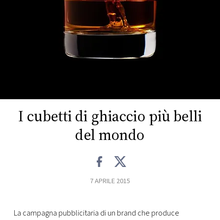
FOTO
CONCORSI
EVENTI
VIDEO
I cubetti di ghiaccio più belli
del mondo
TV
PRINCIPATO
DI
7 APRILE 2015
MONACO
RMC
La campagna pubblicitaria di un brand che produce