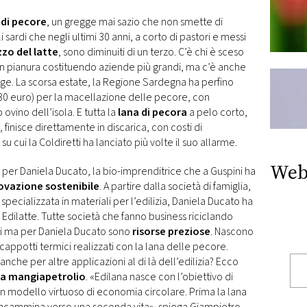
 di pecore
, un gregge mai sazio che non smette di
i sardi che negli ultimi 30 anni, a corto di pastori e messi
zo del latte
, sono diminuiti di un terzo. C’è chi è sceso
in pianura costituendo aziende più grandi, ma c’è anche
gge. La scorsa estate, la Regione Sardegna ha perfino
 30 euro) per la macellazione delle pecore, con
 ovino dell’isola. E tutta la
lana di pecora
a pelo corto,
finisce direttamente in discarica, con costi di
u cui la Coldiretti ha lanciato più volte il suo allarme.
Web
 per Daniela Ducato, la bio-imprenditrice che a Guspini ha
ovazione sostenibile
. A partire dalla società di famiglia,
pecializzata in materiali per l’edilizia, Daniela Ducato ha
Edilatte. Tutte società che fanno business riciclando
ti ma per Daniela Ducato sono
risorse preziose
. Nascono
 i cappotti termici realizzati con la lana delle pecore.
nche per altre applicazioni al di là dell’edilizia? Ecco
a mangiapetrolio
. «Edilana nasce con l’obiettivo di
un modello virtuoso di economia circolare. Prima la lana