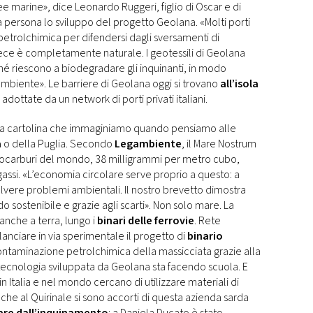
ee marine», dice Leonardo Ruggeri, figlio di Oscar e di
 persona lo sviluppo del progetto Geolana. «Molti porti
a petrolchimica per difendersi dagli sversamenti di
vece è completamente naturale. I geotessili di Geolana
é riescono a biodegradare gli inquinanti, in modo
biente». Le barriere di Geolana oggi si trovano
all’isola
dottate da un network di porti privati italiani.
 da cartolina che immaginiamo quando pensiamo alle
a
o della Puglia. Secondo
Legambiente
, il Mare Nostrum
drocarburi del mondo, 38 milligrammi per metro cubo,
gassi. «L’economia circolare serve proprio a questo: a
isolvere problemi ambientali. Il nostro brevetto dimostra
o sostenibile e grazie agli scarti». Non solo mare. La
 anche a terra, lungo i
binari delle ferrovie
. Rete
 a lanciare in via sperimentale il progetto di
binario
contaminazione petrolchimica della massicciata grazie alla
 tecnologia sviluppata da Geolana sta facendo scuola. E
n Italia e nel mondo cercano di utilizzare materiali di
nche al Quirinale si sono accorti di questa azienda sarda