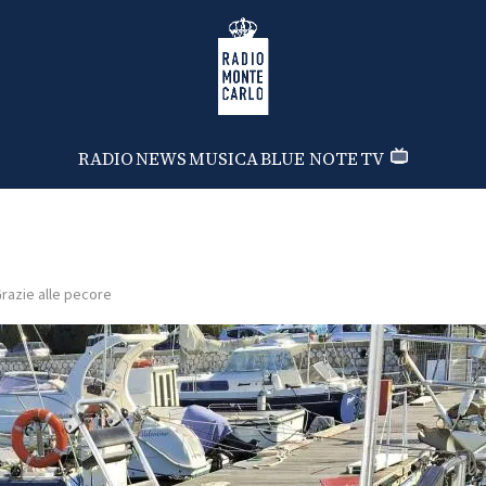
Radio Monte Carlo
RADIO
NEWS
MUSICA
BLUE NOTE
TV
razie alle pecore