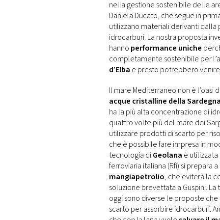
nella gestione sostenibile delle ar
Daniela Ducato, che segue in prima
utilizzano materiali derivanti dall
idrocarburi. La nostra proposta in
hanno
performance uniche
perch
completamente sostenibile per l’am
d’Elba
e presto potrebbero venire a
Il mare Mediterraneo non è l’oasi
acque cristalline della Sardegn
ha la più alta concentrazione di i
quattro volte più del mare dei Sar
utilizzare prodotti di scarto per r
che è possibile fare impresa in mod
tecnologia di
Geolana
è utilizzata
ferroviaria italiana (Rfi) si prepara
mangiapetrolio
, che eviterà la 
soluzione brevettata a Guspini. La
oggi sono diverse le proposte che i
scarto per assorbire idrocarburi. A