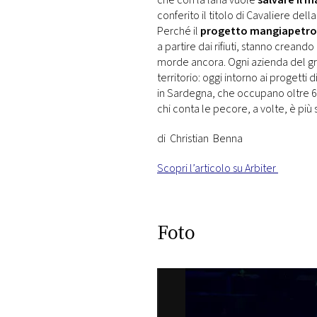
che con la lana vuole
salvare il 
conferito il titolo di Cavaliere de
Perché il
progetto mangiapetro
a partire dai rifiuti, stanno crean
morde ancora. Ogni azienda del grup
territorio: oggi intorno ai progetti
in Sardegna, che occupano oltre 6
chi conta le pecore, a volte, è più sv
di Christian Benna
Scopri l’articolo su Arbiter
Foto