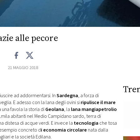
zie alle pecore
21 MAGGIO 2018
Tre
riuscire ad addormentarsi. In
Sardegna
, a forza di
veglia. E adesso con la lana degli ovini si
ripulisce il mare
una favola la storia di
Geolana
, la
lana mangiapetrolio
11mila abitanti nel Medio Campidano sardo, terra di
 distesa di acque verdi. E invece la
tecnologia
che tosa
n esempio concreto d
i economia circolare
nata dalla
gliari e la società Edilana.