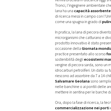
veniva bruciata in discarica oggi 
Tronci, l’ingegnere ambientale ch
lana ha una
capacità assorbente
di ricerca messi in campo con l’Uni
come una spugna in grado di
pulir
In pratica, la lana di pecora divent
microrganismi che catturano e divor
prodotto innovativo è stato present
occasione della
Giornata mondia
practice presentato allo scorso
fo
sostenibilità degli
ecosistemi mar
vergine di pecora sarda, sono un 
idrocarburi petroliferi. Un dato su
riescono ad assorbire da 7 a 14 chili
Salvamare Geolana
sono semplic
nelle banchine o ai pontili delle a
mettere in sentina per le barche d
Ora, dopo la fase di ricerca, la te
commercializzazione nei porti
e