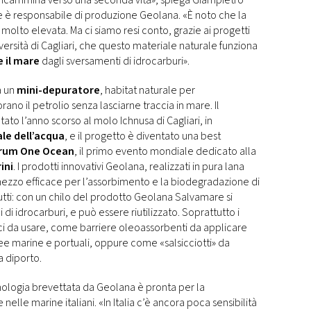
si incammina verso una seconda vita», spiega Giampietro
e è responsabile di produzione Geolana. «È noto che la
molto elevata. Ma ci siamo resi conto, grazie ai progetti
versità di Cagliari, che questo materiale naturale funziona
e il mare
dagli sversamenti di idrocarburi».
a un
mini-depuratore
, habitat naturale per
ano il petrolio senza lasciarne traccia in mare. Il
ato l’anno scorso al molo Ichnusa di Cagliari, in
le dell’acqua
, e il progetto è diventato una best
rum One Ocean
, il primo evento mondiale dedicato alla
ini
. I prodotti innovativi Geolana, realizzati in pura lana
mezzo efficace per l’assorbimento e la biodegradazione di
 tutti: con un chilo del prodotto Geolana Salvamare si
 di idrocarburi, e può essere riutilizzato. Soprattutto i
i da usare, come barriere oleoassorbenti da applicare
ree marine e portuali, oppure come «salsicciotti» da
a diporto.
cnologia brevettata da Geolana è pronta per la
 nelle marine italiani. «In Italia c’è ancora poca sensibilità