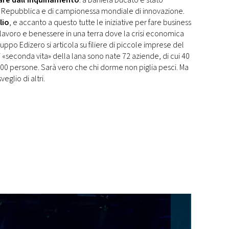
mare dall’inquinamento
: a Daniela Ducato è stato
lla Repubblica e di campionessa mondiale di innovazione.
lio
, e accanto a questo tutte le iniziative per fare business
do lavoro e benessere in una terra dove la crisi economica
po Edizero si articola su filiere di piccole imprese del
 di «seconda vita» della lana sono nate 72 aziende, di cui 40
00 persone. Sarà vero che chi dorme non piglia pesci. Ma
eglio di altri.