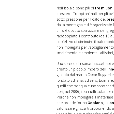
Nell’isola ci sono più di
tre milioni
crescere. Troppi animali per gli ovil
sotto pressione per il calo del
prez
dalla montagna e si è organizzato 
chi si è dovuto sbarazzare del gre
raddoppiato il contributo (da 15 a
l’obiettivo di diminuire il patrimonio
non impiegata per l’abbigliamento, 
smaltimento e ambientali altissimi, s
Uno spreco di risorse inaccettabile
creato un piccolo impero dell’
inn
guidata dal marito Oscar Ruggeri e s
fondato Edilana, Edizero, Edimare, 
quelli che per qualcuno sono scar
così, nel 2006, i pannelli isolanti e
Perché non impiegare il materiale a
che prende forma
Geolana
, la
lan
valorizzare gli scarti proponendo 