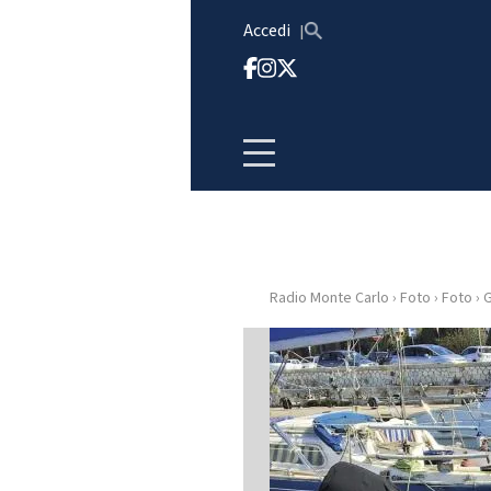
Vai al contenuto
Accedi
Radio Monte Carlo
›
Foto
›
Foto
›
G
HOME
RADIO
WEB
RADIO