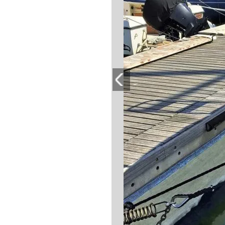
PLAYLIST
NEWS
FOTO
CONCORSI
EVENTI
VIDEO
TV
PRINCIPATO