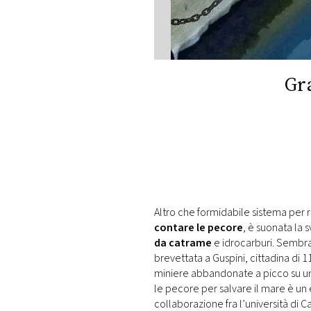
DI
MONACO
RMC
CONSIGLIA
Gra
Altro che formidabile sistema per 
contare le pecore
, è suonata la s
da catrame
e idrocarburi. Sembra 
brevettata a Guspini, cittadina di 
miniere abbandonate a picco su una
le pecore per salvare il mare è u
collaborazione fra l’università di Ca