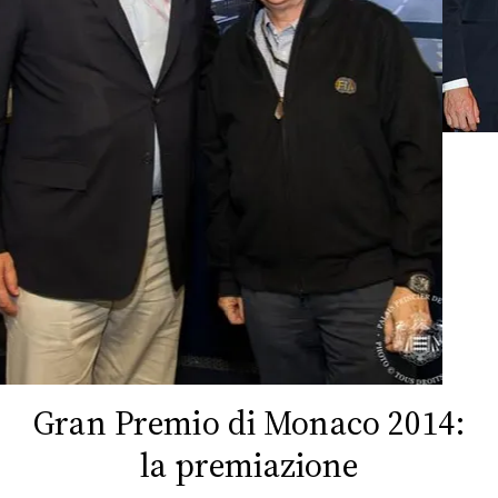
FOTO
CONCORSI
EVENTI
VIDEO
TV
PRINCIPATO
DI
Gran Premio di Monaco 2014:
MONACO
la premiazione
RMC