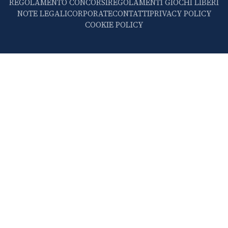
REGOLAMENTO CONCORSI
REGOLAMENTI GIOCHI LIBERI
NOTE LEGALI
CORPORATE
CONTATTI
PRIVACY POLICY
COOKIE POLICY