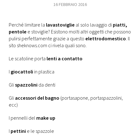
CONSIGLIA
16 FEBBRAIO 2016
Perché limitare la
lavastoviglie
al solo lavaggio di
piatti,
pentole
e stoviglie? Esistono molti altri oggetti che possono
pulirsi perfettamente grazie a questo
elettrodomestico
. Il
sito sheknows.com ci rivela quali sono.
Le scatoline porta
lenti a contatto
I
giocattoli
in plastica
Gli
spazzolini
da denti
Gli
accessori del bagno
(portasapone, portaspazzolini,
ecc)
I pennelli del
make up
I
pettini
e le spazzole