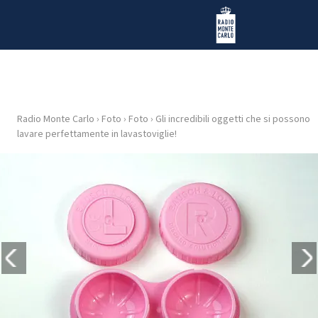
Vai al contenuto
Radio Monte Carlo
Radio Monte Carlo
›
Foto
›
Foto
›
Gli incredibili oggetti che si possono
HOME
lavare perfettamente in lavastoviglie!
RADIO
WEB
RADIO
PLAYLIST
NEWS