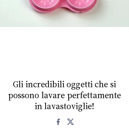
FOTO
CONCORSI
EVENTI
VIDEO
TV
Gli incredibili oggetti che si
possono lavare perfettamente
PRINCIPATO
DI
in lavastoviglie!
MONACO
RMC