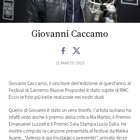
FOTO
CONCORSI
Giovanni Caccamo
EVENTI
21 MARZO 2015
VIDEO
Giovanni Caccamo, il vincitore dell’edizione di quest’anno al
TV
Festival di Sanremo (Nuove Proposte) è stato ospite di RMC.
Ecco le foto più belle realizzate nei nostri studi.
PRINCIPATO
DI
Quello di Giovanni è stato un vero trionfo: l’artista siciliano ha
MONACO
infatti vinto anche il premio della critica Mia Martini, il Premio
Emanuelel Luzzati e il Premio Sala Stampa Lucio Dalla. Ha
inoltre compsto la canzone presentata al festival da Malika
RMC
Ayane,, “Adesso e qui (nostalgico presente)”, arrivato terzo