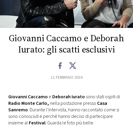
FOTO
CONCORSI
Giovanni Caccamo e Deborah
EVENTI
Iurato: gli scatti esclusivi
VIDEO
11 FEBBRAIO 2016
TV
Giovanni Caccamo
e
Deborah Iurato
sono stati ospiti di
PRINCIPATO
Radio Monte Carlo,
nella postazione presso
Casa
DI
Sanremo
. Durante l’intervista, hanno raccontato come si
MONACO
sono conosciuti e perché hanno deciso di partecipare
insieme al
Festival
. Guarda le foto più belle.
RMC