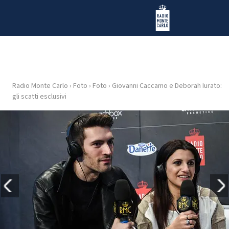
Vai al contenuto
Radio Monte Carlo
Radio Monte Carlo
›
Foto
›
Foto
›
Giovanni Caccamo e Deborah Iurato:
HOME
gli scatti esclusivi
RADIO
WEB
RADIO
PLAYLIST
NEWS