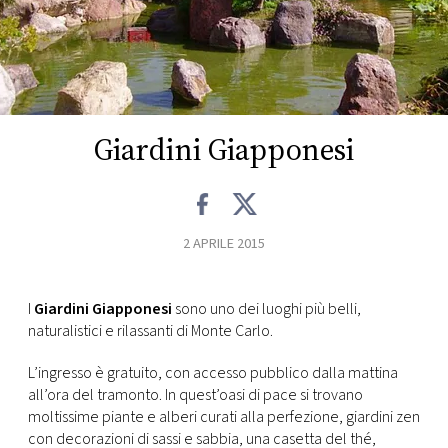
FOTO
CONCORSI
Giardini Giapponesi
EVENTI
VIDEO
2 APRILE 2015
TV
I
Giardini Giapponesi
sono uno dei luoghi più belli,
naturalistici e rilassanti di Monte Carlo.
PRINCIPATO
DI
MONACO
L’ingresso è gratuito, con accesso pubblico dalla mattina
all’ora del tramonto. In quest’oasi di pace si trovano
moltissime piante e alberi curati alla perfezione, giardini zen
RMC
con decorazioni di sassi e sabbia, una casetta del thé,