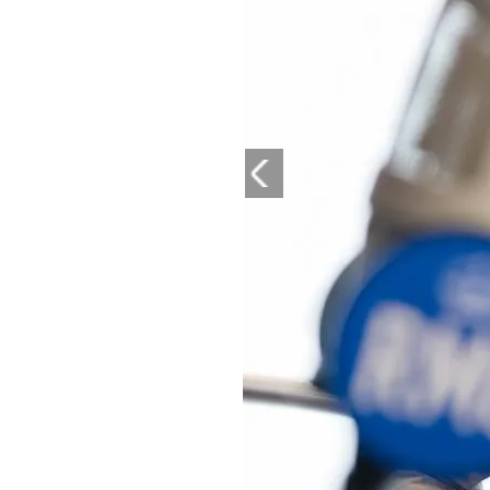
PLAYLIST
NEWS
FOTO
CONCORSI
EVENTI
VIDEO
TV
PRINCIPATO