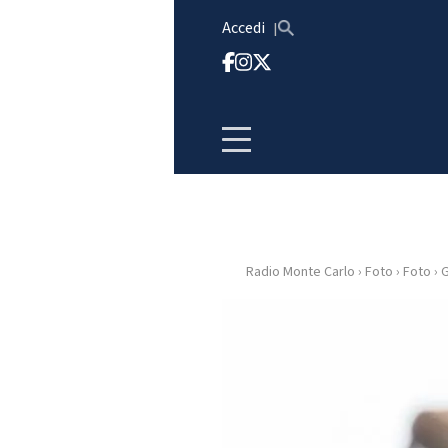
Vai al contenuto
Accedi
Radio Monte Carlo
›
Foto
›
Foto
›
G
HOME
RADIO
WEB
RADIO