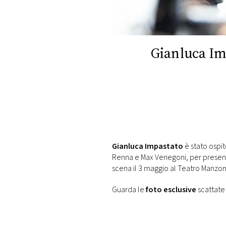
DI
MONACO
RMC
Gianluca Imp
CONSIGLIA
Gianluca Impastato
è stato ospit
Renna e Max Venegoni, per present
scena il 3 maggio al Teatro Manzoni
Guarda le
foto esclusive
scattate 