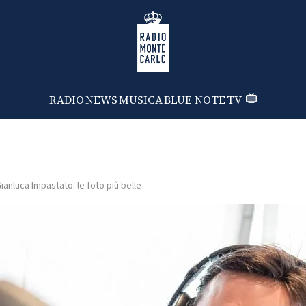
Radio Monte Carlo
RADIO
NEWS
MUSICA
BLUE NOTE
TV
ianluca Impastato: le foto più belle