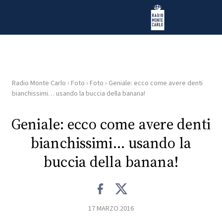
Vai al contenuto
Radio Monte Carlo
Radio Monte Carlo
›
Foto
›
Foto
›
Geniale: ecco come avere denti
HOME
bianchissimi… usando la buccia della banana!
RADIO
Geniale: ecco come avere denti
bianchissimi… usando la
WEB
RADIO
buccia della banana!
PLAYLIST
17 MARZO 2016
NEWS