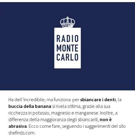
FOTO
CONCORSI
EVENTI
VIDEO
TV
Ha dell’incredibile, ma funziona: per
sbiancare i denti
, la
PRINCIPATO
buccia della banana
si rivela ottima, grazie alla sua
DI
MONACO
ricchezza in potassio, magnesio e manganese. Inoltre, a
differenza della maggioranza degli sbiancanti,
non è
abrasiva
. Ecco come fare, seguendo i suggerimenti del sito
RMC
shefinds.com.