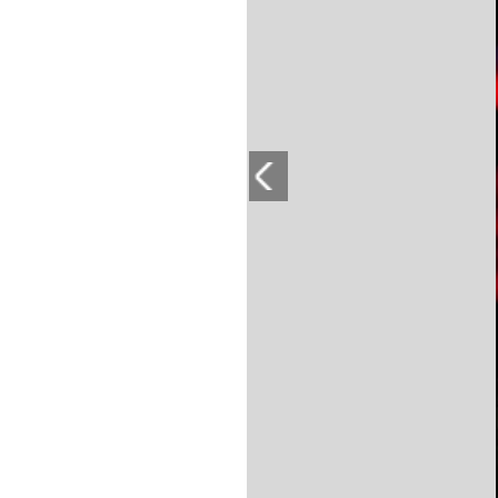
PLAYLIST
NEWS
FOTO
CONCORSI
EVENTI
VIDEO
TV
PRINCIPATO