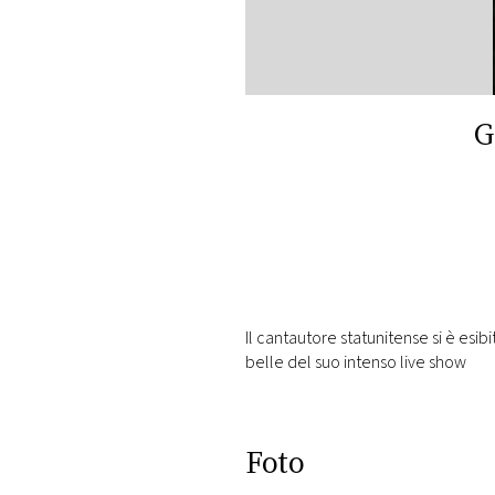
DI
MONACO
RMC
CONSIGLIA
G
Il cantautore statunitense si è esib
belle del suo intenso live show
Foto