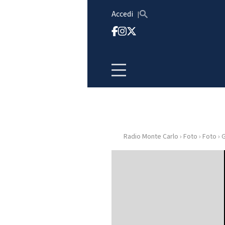
Vai al contenuto
Accedi
Radio Monte Carlo
›
Foto
›
Foto
›
G
HOME
RADIO
WEB
RADIO