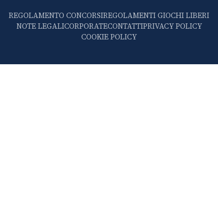
REGOLAMENTO CONCORSI
REGOLAMENTI GIOCHI LIBERI
NOTE LEGALI
CORPORATE
CONTATTI
PRIVACY POLICY
COOKIE POLICY