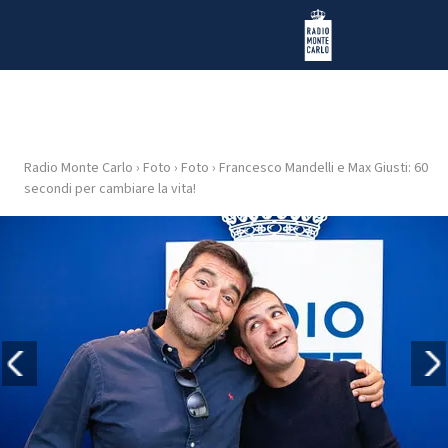
Vai al contenuto
Radio Monte Carlo
Radio Monte Carlo
›
Foto
›
Foto
›
Francesco Mandelli e Max Giusti: 60
HOME
secondi per cambiare la vita!
RADIO
WEB
RADIO
PLAYLIST
NEWS