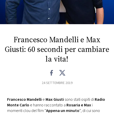
FOTO
CONCORSI
Francesco Mandelli e Max
EVENTI
Giusti: 60 secondi per cambiare
VIDEO
la vita!
TV
24 SETTEMBRE 2019
PRINCIPATO
DI
MONACO
Francesco Mandelli
e
Max Giusti
sono stati ospiti di
Radio
Monte Carlo
e hanno raccontato a
Rosaria e Max
i
RMC
momenti clou del film “
Appena un minuto
“, di cui sono