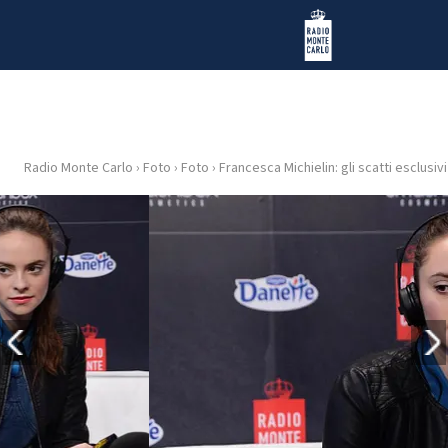
Vai al contenuto
Radio Monte Carlo
Radio Monte Carlo
›
Foto
›
Foto
›
Francesca Michielin: gli scatti esclusivi
HOME
RADIO
WEB
RADIO
PLAYLIST
NEWS