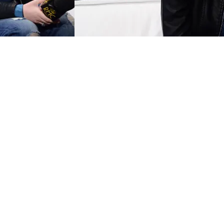
FOTO
CONCORSI
EVENTI
VIDEO
TV
PRINCIPATO
DI
MONACO
RMC