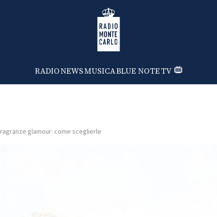
Radio Monte Carlo
RADIO
NEWS
MUSICA
BLUE NOTE
TV
ragranze glamour: come sceglierle