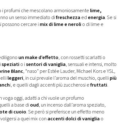
no i profumi che mescolano armoniosamente
lime,
anno un senso immediato di
freschezza
ed
energia
. Se si
si possono cercare i
mix di lime e neroli
o di lime e
ediligono
un make d’effetto
, con rossetti scarlatti o
 speziati
o i
sentori di vaniglia
, sensuali e intensi, molto
rine Blanc
, “naso” per Estée Lauder, Michael Kors e YSL,
elli
leggeri
, in cui prevale l’aroma del muschio, quelli
più
ianch
i, e quelli dagli accenti più zuccherosi e
fruttati
.
 in voga oggi, adatti a chi vuole un profumo
elli a base di
oud
, un incenso dall’aroma speziato,
ote di cuoio
. Se però si preferisce un effetto meno
rivolgersi a quei mix con
accenti dolci di vaniglia
o