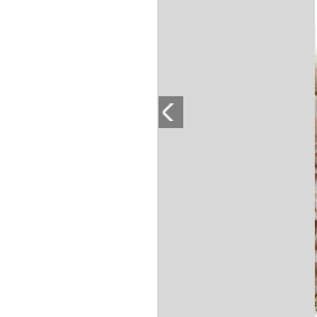
PLAYLIST
NEWS
FOTO
CONCORSI
EVENTI
VIDEO
TV
PRINCIPATO