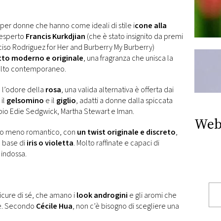
, per donne che hanno come ideali di stile i
cone alla
L’esperto
Francis Kurkdjian
(che è stato insignito da premi
rciso Rodriguez for Her and Burberry My Burberry)
tto moderno e originale
, una fragranza che unisca la
olto contemporaneo.
 l’odore della
rosa
, una valida alternativa è offerta dai
, il
gelsomino
e il
giglio
, adatti a donne dalla spiccata
pio Edie Sedgwick, Martha Stewart e Iman.
Web
tto meno romantico, con
un twist originale e discreto
,
a base di
iris o violetta
. Molto raffinate e capaci di
 indossa.
sicure di sé, che amano i
look androgini
e gli aromi che
he. Secondo
Cécile Hua
, non c’è bisogno di scegliere una