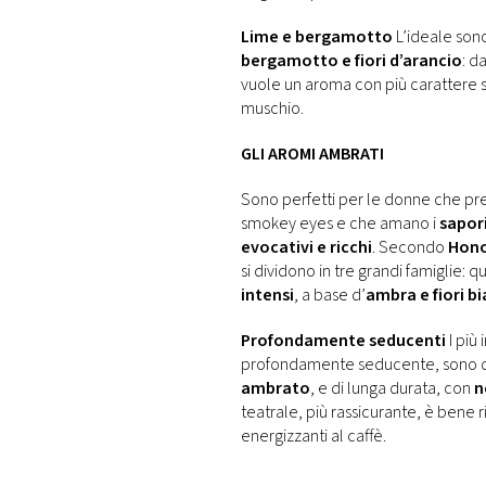
Lime e bergamotto
L’ideale so
bergamotto e fiori d’arancio
: d
vuole un aroma con più carattere 
muschio.
GLI AROMI AMBRATI
Sono perfetti per le donne che pr
smokey eyes e che amano i
sapori
evocativi e ricchi
. Secondo
Hono
si dividono in tre grandi famiglie: qu
intensi
, a base d’
ambra e fiori b
Profondamente seducenti
I più
profondamente seducente, sono qu
ambrato
, e di lunga durata, con
n
teatrale, più rassicurante, è bene 
energizzanti al caffè.