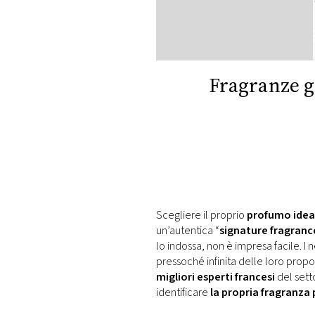
DI
MONACO
RMC
CONSIGLIA
Fragranze g
Scegliere il proprio
profumo idea
un’autentica “
signature fragranc
lo indossa, non è impresa facile. I
pressoché infinita delle loro prop
migliori esperti francesi
del sett
identificare
la propria fragranza