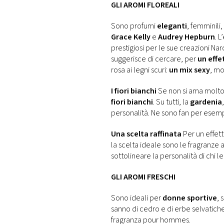
GLI AROMI FLOREALI
Sono profumi
eleganti
, femminili
Grace Kelly
e
Audrey Hepburn
. 
prestigiosi per le sue creazioni Na
suggerisce di cercare, per
un effe
rosa ai legni scuri:
un mix sexy
, m
I fiori bianchi
Se non si ama molto
fiori bianchi
. Su tutti, la
gardenia
personalità. Ne sono fan per esem
Una scelta raffinata
Per un effe
la scelta ideale sono le fragranze 
sottolineare la personalità di chi le
GLI AROMI FRESCHI
Sono ideali per
donne sportive
, 
sanno di cedro e di erbe selvatic
fragranza pour hommes.