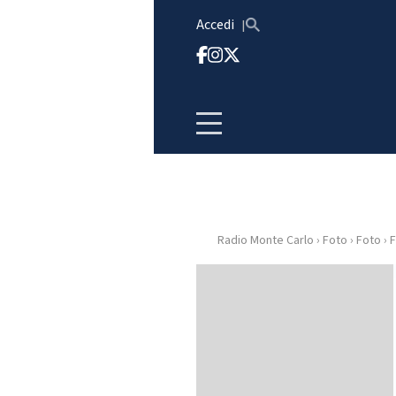
Vai al contenuto
Accedi
Radio Monte Carlo
›
Foto
›
Foto
›
F
HOME
RADIO
WEB
RADIO