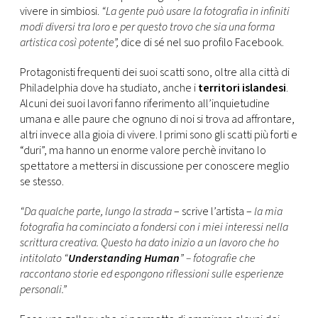
CONSIGLIA
vivere in simbiosi.
“La gente può usare la fotografia in infiniti
modi diversi tra loro e per questo trovo che sia una forma
artistica così potente”,
dice di sé nel suo profilo Facebook.
Protagonisti frequenti dei suoi scatti sono, oltre alla città di
Philadelphia dove ha studiato, anche i
territori islandesi
.
Alcuni dei suoi lavori fanno riferimento all’inquietudine
umana e alle paure che ognuno di noi si trova ad affrontare,
altri invece alla gioia di vivere. I primi sono gli scatti più forti e
“duri”, ma hanno un enorme valore perchè invitano lo
spettatore a mettersi in discussione per conoscere meglio
se stesso.
“
Da qualche parte, lungo la strada
– scrive l’artista –
la mia
fotografia ha cominciato a fondersi con i miei interessi nella
scrittura creativa.
Questo ha dato inizio a un lavoro che ho
intitolato “
Understanding Human
” – fotografie che
raccontano storie ed espongono riflessioni sulle esperienze
personali.”