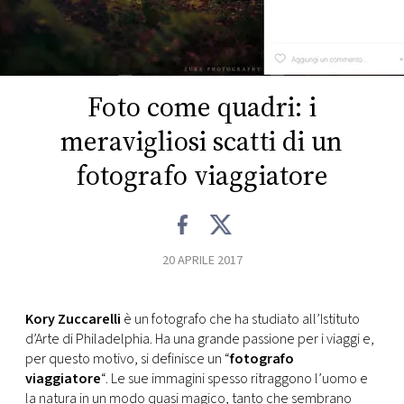
FOTO
CONCORSI
Foto come quadri: i
meravigliosi scatti di un
EVENTI
fotografo viaggiatore
VIDEO
TV
20 APRILE 2017
PRINCIPATO
DI
Kory Zuccarelli
è un fotografo che ha studiato all’Istituto
MONACO
d’Arte di Philadelphia. Ha una grande passione per i viaggi e,
per questo motivo, si definisce un “
fotografo
viaggiatore
“. Le sue immagini spesso ritraggono l’uomo e
RMC
la natura in un modo quasi magico, tanto che sembrano