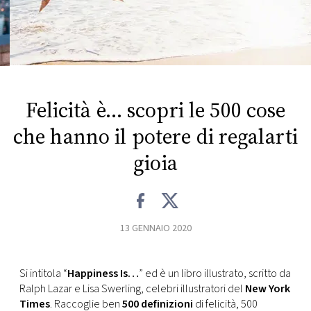
FOTO
CONCORSI
Felicità è… scopri le 500 cose
EVENTI
che hanno il potere di regalarti
VIDEO
gioia
TV
13 GENNAIO 2020
PRINCIPATO
DI
MONACO
Si intitola “
Happiness Is…
” ed è un libro illustrato, scritto da
Ralph Lazar e Lisa Swerling, celebri illustratori del
New York
RMC
Times
. Raccoglie ben
500 definizioni
di felicità, 500