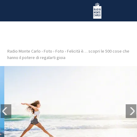
Vai al contenuto
Radio Monte Carlo
Radio Monte Carlo
›
Foto
›
Foto
›
Felicità è… scopri le 500 cose che
HOME
hanno il potere di regalarti gioia
RADIO
WEB
RADIO
PLAYLIST
NEWS