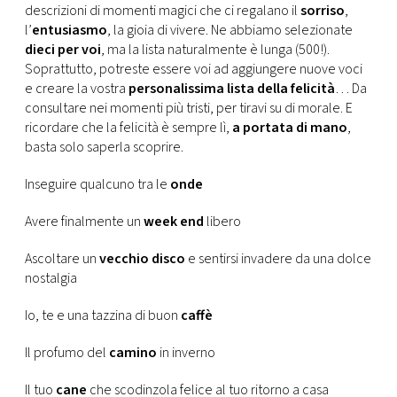
CONSIGLIA
descrizioni di momenti magici che ci regalano il
sorriso
,
l’
entusiasmo
, la gioia di vivere. Ne abbiamo selezionate
dieci per voi
, ma la lista naturalmente è lunga (500!).
Soprattutto, potreste essere voi ad aggiungere nuove voci
e creare la vostra
personalissima lista della felicità
… Da
consultare nei momenti più tristi, per tiravi su di morale. E
ricordare che la felicità è sempre lì,
a portata di mano
,
basta solo saperla scoprire.
Inseguire qualcuno tra le
onde
Avere finalmente un
week end
libero
Ascoltare un
vecchio disco
e sentirsi invadere da una dolce
nostalgia
Io, te e una tazzina di buon
caffè
Il profumo del
camino
in inverno
Il tuo
cane
che scodinzola felice al tuo ritorno a casa