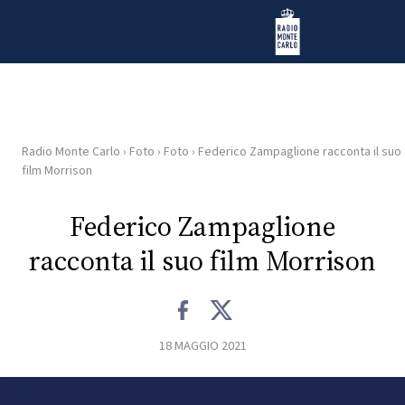
Vai al contenuto
Radio Monte Carlo
Radio Monte Carlo
›
Foto
›
Foto
›
Federico Zampaglione racconta il suo
HOME
film Morrison
RADIO
Federico Zampaglione
racconta il suo film Morrison
WEB
RADIO
PLAYLIST
18 MAGGIO 2021
NEWS