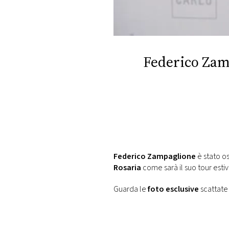
DI
MONACO
RMC
CONSIGLIA
Federico Zamp
Federico Zampaglione
è stato os
Rosaria
come sarà il suo tour esti
Guarda le
foto esclusive
scattate 