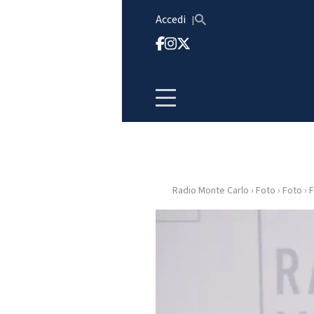
Vai al contenuto
Accedi
Radio Monte Carlo
›
Foto
›
Foto
›
F
HOME
RADIO
WEB
RADIO