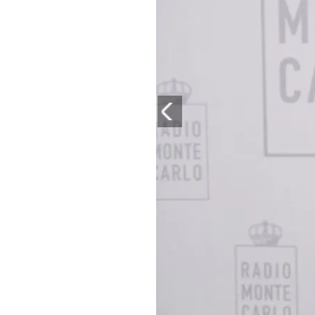
PLAYLIST
NEWS
FOTO
CONCORSI
EVENTI
VIDEO
TV
PRINCIPATO