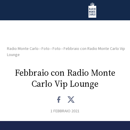
Vai al contenuto
Radio Monte Carlo
Radio Monte Carlo
›
Foto
›
Foto
›
Febbraio con Radio Monte Carlo Vip
HOME
Lounge
RADIO
Febbraio con Radio Monte
Carlo Vip Lounge
WEB
RADIO
PLAYLIST
1 FEBBRAIO 2021
NEWS