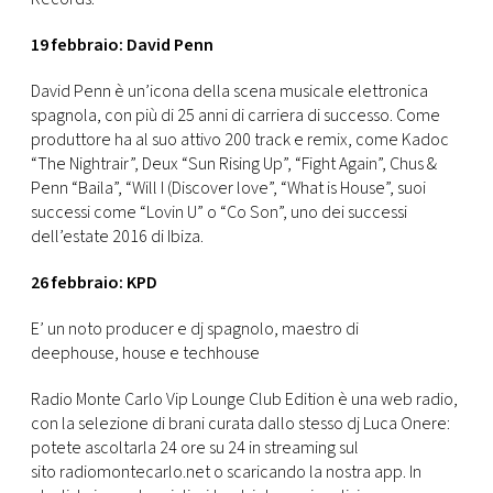
19 febbraio: David Penn
David Penn è un’icona della scena musicale elettronica
spagnola, con più di 25 anni di carriera di successo. Come
produttore ha al suo attivo 200 track e remix, come Kadoc
“The Nightrair”, Deux “Sun Rising Up”, “Fight Again”, Chus &
Penn “Baila”, “Will I (Discover love”, “What is House”, suoi
successi come “Lovin U” o “Co Son”, uno dei successi
dell’estate 2016 di Ibiza.
26 febbraio: KPD
E’ un noto producer e dj spagnolo, maestro di
deephouse, house e techhouse
Radio Monte Carlo Vip Lounge Club Edition è una web radio,
con la selezione di brani curata dallo stesso dj Luca Onere:
potete ascoltarla 24 ore su 24 in streaming sul
sito radiomontecarlo.net o scaricando la nostra app. In