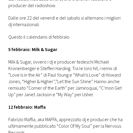
CONSIGLIA
producer del radioshow.
Dalle ore 22 del venerdì e del sabato si alternano i migliori
dj internazionali.
Questo il calendario di febbraio
5 febbraio: Milk & Sugar
Milk & Sugar, ovvero i dj e producer tedeschi Michael
Kronenberger e Steffen Harding. Tra le loro hit, i remix di
“Love Is in the Air” di Paul Young e “What Is Love” di Howard
Jones, “Higher & Higher”,”Let the Sun Shine”. Hanno anche
remixato “Corner of the Earth” per Jamiroquai, “C’mon Get
Up” per Janet Jackson e “My Way” per Usher.
12 febbraio: Maffa
Fabrizio Maffia, aka MAFFA, apprezzato dj e producer che ha
ultimamente pubblicato “Color Of My Soul” per la Nervous
Records.