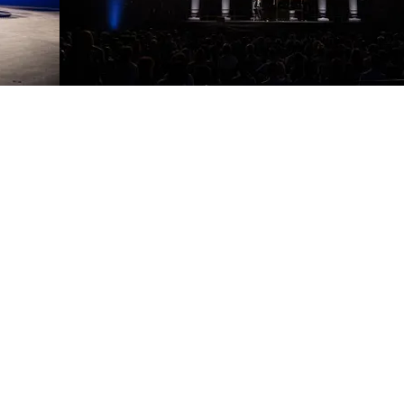
FOTO
CONCORSI
EVENTI
VIDEO
TV
PRINCIPATO
DI
MONACO
RMC