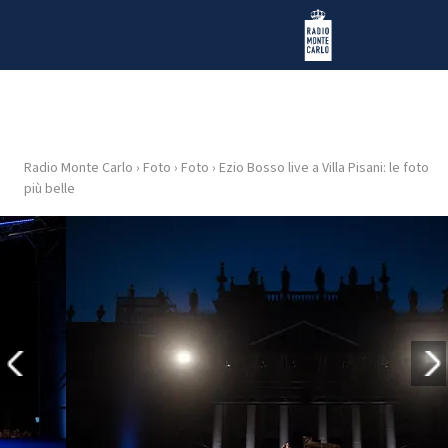
Vai al contenuto
Radio Monte Carlo
Radio Monte Carlo
›
Foto
›
Foto
›
Ezio Bosso live a Villa Pisani: le foto
HOME
più belle
RADIO
WEB
RADIO
PLAYLIST
NEWS