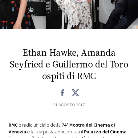
FOTO
CONCORSI
EVENTI
Ethan Hawke, Amanda
Seyfried e Guillermo del Toro
VIDEO
ospiti di RMC
TV
PRINCIPATO
31 AGOSTO 2017
DI
MONACO
RMC
è radio ufficiale della
74° Mostra del Cinema di
Venezia
e la sua postazione presso il
Palazzo del Cinema
RMC