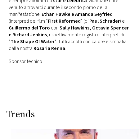
è sempre affollata da
star e celebrità
. Guardate chi è
CONSIGLIA
venuto a trovarci durante il secondo giorno della
manifestazione:
Ethan Hawke e Amanda Seyfried
(interpreti del film “
First Reformed
” (di
Paul Schrader
) e
Guillermo del Toro
con
Sally Hawkins, Octavia Spencer
e Richard Jenkins
, rispettivamente regista e interpreti di
“
The Shape Of Water
“. Tutti accolti con calore e simpatia
dalla nostra
Rosaria Renna
.
Sponsor tecnico
Trends