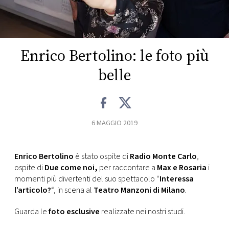
FOTO
CONCORSI
Enrico Bertolino: le foto più
belle
EVENTI
VIDEO
6 MAGGIO 2019
TV
Enrico Bertolino
è stato ospite di
Radio Monte Carlo
,
ospite di
Due come noi,
per raccontare a
Max e Rosaria
i
PRINCIPATO
momenti più divertenti del suo spettacolo “
Interessa
DI
l’articolo?
“, in scena al
Teatro Manzoni di Milano
.
MONACO
Guarda le
foto esclusive
realizzate nei nostri studi.
RMC