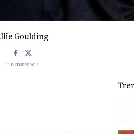
llie Goulding
11 DICEMBRE 2012
Tre