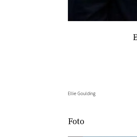
DI
MONACO
RMC
CONSIGLIA
E
Ellie Goulding
Foto