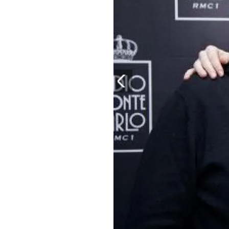
PLAYLIST
NEWS
FOTO
CONCORSI
EVENTI
VIDEO
TV
PRINCIPATO