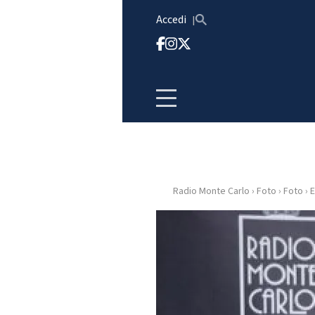
Vai al contenuto
Accedi
Radio Monte Carlo
›
Foto
›
Foto
›
E
HOME
RADIO
WEB
RADIO