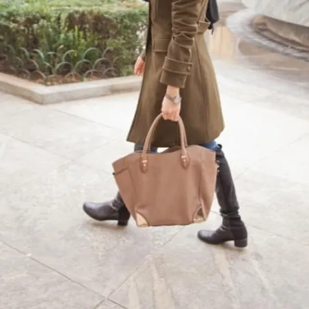
FOTO
CONCORSI
EVENTI
VIDEO
TV
PRINCIPATO
DI
MONACO
RMC