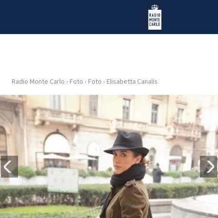
Vai al contenuto
Radio Monte Carlo
Radio Monte Carlo
›
Foto
›
Foto
›
Elisabetta Canalis
HOME
RADIO
WEB
RADIO
PLAYLIST
NEWS