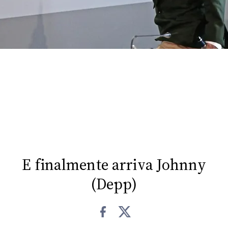
FOTO
CONCORSI
EVENTI
VIDEO
TV
E finalmente arriva Johnny
PRINCIPATO
(Depp)
DI
MONACO
RMC