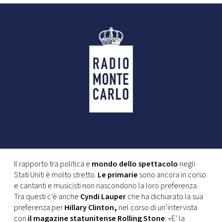
FOTO
CONCORSI
EVENTI
VIDEO
TV
Il rapporto tra politica e
mondo dello spettacolo
negli
PRINCIPATO
Stati Uniti è molto stretto.
Le primarie
sono ancora in corso
DI
MONACO
e cantanti e musicisti non nascondono la loro preferenza.
Tra questi c’è anche
Cyndi Lauper
che ha dichiarato la sua
preferenza per
Hillary Clinton,
nel corso di un’intervista
RMC
con
il magazine statunitense Rolling Stone
: «E’ la