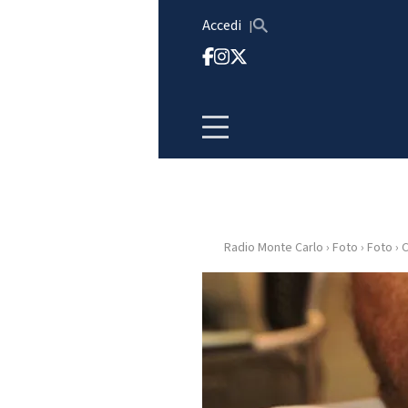
Vai al contenuto
Accedi
Radio Monte Carlo
›
Foto
›
Foto
›
C
HOME
RADIO
WEB
RADIO