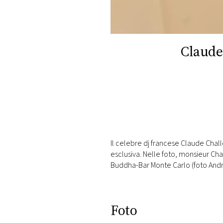
DI
MONACO
RMC
Claude 
CONSIGLIA
Il celebre dj francese Claude Chall
esclusiva. Nelle foto, monsieur Cha
Buddha-Bar Monte Carlo (foto Andr
Foto