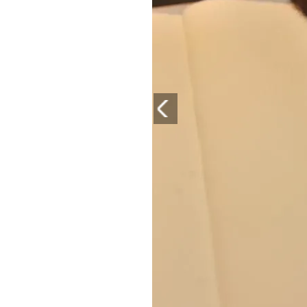
PLAYLIST
NEWS
FOTO
CONCORSI
EVENTI
VIDEO
TV
PRINCIPATO