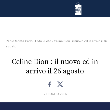
Vai al contenuto
Radio Monte Carlo
Radio Monte Carlo
›
Foto
›
Foto
›
Celine Dion : il nuovo cd in arrivo il 26
HOME
agosto
RADIO
Celine Dion : il nuovo cd in
arrivo il 26 agosto
WEB
RADIO
PLAYLIST
21 LUGLIO 2016
NEWS