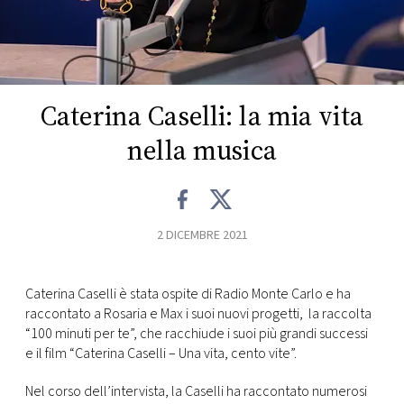
FOTO
CONCORSI
Caterina Caselli: la mia vita
EVENTI
nella musica
VIDEO
2 DICEMBRE 2021
TV
Caterina Caselli è stata ospite di Radio Monte Carlo e ha
PRINCIPATO
raccontato a Rosaria e Max i suoi nuovi progetti, la raccolta
DI
“100 minuti per te”, che racchiude i suoi più grandi successi
MONACO
e il film “Caterina Caselli – Una vita, cento vite”.
RMC
Nel corso dell’intervista, la Caselli ha raccontato numerosi