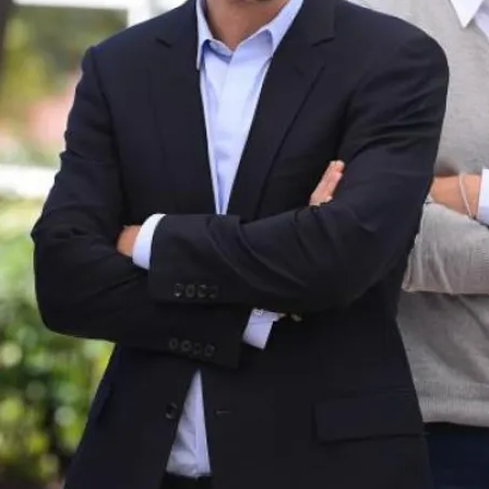
FOTO
CONCORSI
EVENTI
VIDEO
TV
PRINCIPATO
DI
MONACO
RMC