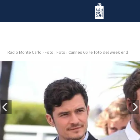
Vai al contenuto
Radio Monte Carlo
Radio Monte Carlo
›
Foto
›
Foto
›
Cannes 66: le foto del week end
HOME
RADIO
WEB
RADIO
PLAYLIST
NEWS