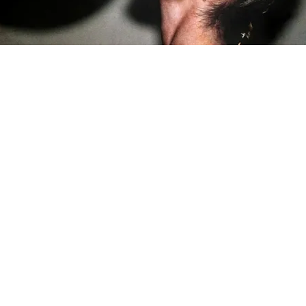
FOTO
CONCORSI
EVENTI
VIDEO
TV
PRINCIPATO
DI
MONACO
RMC