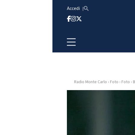
Vai al contenuto
Accedi
Radio Monte Carlo
›
Foto
›
Foto
›
B
HOME
RADIO
WEB
RADIO