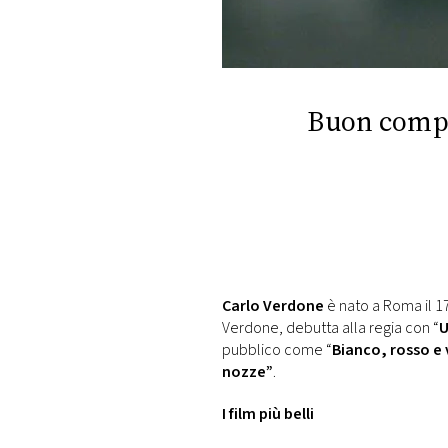
DI
MONACO
RMC
CONSIGLIA
Buon compl
Carlo Verdone
è nato a Roma il 
Verdone, debutta alla regia con “
U
pubblico come “
Bianco, rosso e
nozze”
.
I film più belli