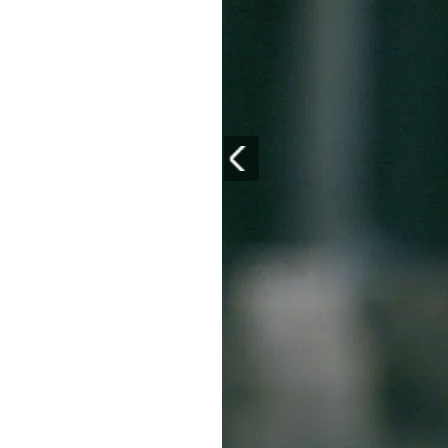
PLAYLIST
NEWS
FOTO
CONCORSI
EVENTI
VIDEO
TV
PRINCIPATO