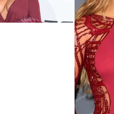
FOTO
CONCORSI
EVENTI
VIDEO
TV
PRINCIPATO
DI
MONACO
RMC