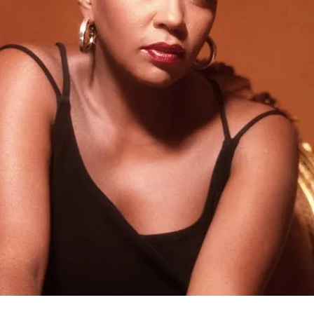
FOTO
CONCORSI
EVENTI
VIDEO
TV
PRINCIPATO
DI
MONACO
RMC