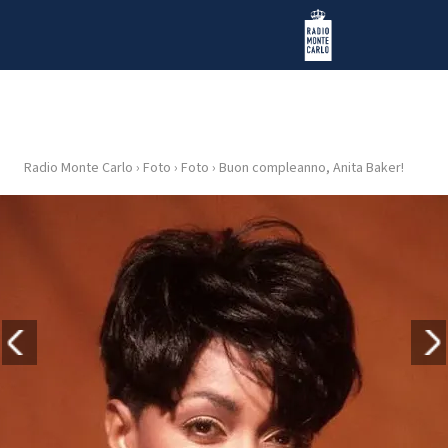
Vai al contenuto
Radio Monte Carlo
Radio Monte Carlo
›
Foto
›
Foto
›
Buon compleanno, Anita Baker!
HOME
RADIO
WEB
RADIO
PLAYLIST
NEWS