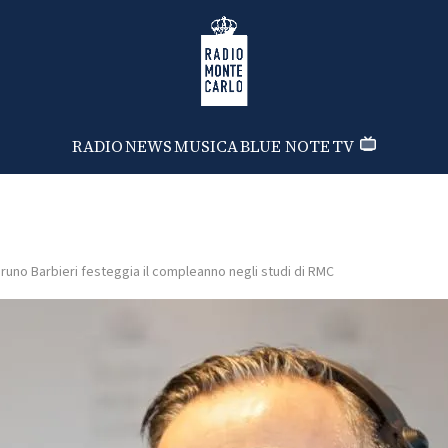
Radio Monte Carlo
RADIO
NEWS
MUSICA
BLUE NOTE
TV
runo Barbieri festeggia il compleanno negli studi di RMC