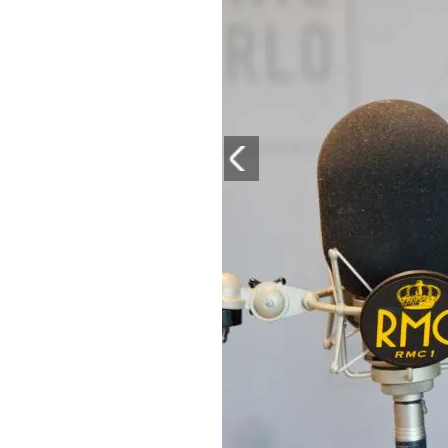
PLAYLIST
NEWS
FOTO
CONCORSI
EVENTI
VIDEO
TV
PRINCIPATO