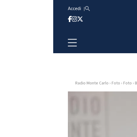
Vai al contenuto
Accedi
Radio Monte Carlo
›
Foto
›
Foto
›
B
HOME
RADIO
WEB
RADIO