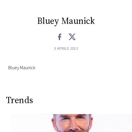
CONSIGLIA
Bluey Maunick
3 APRILE 2013
Bluey Maunick
Trends