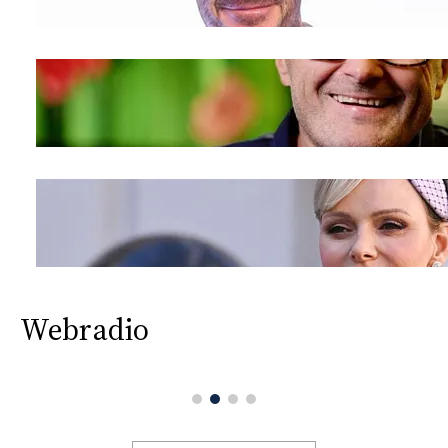
Webradio