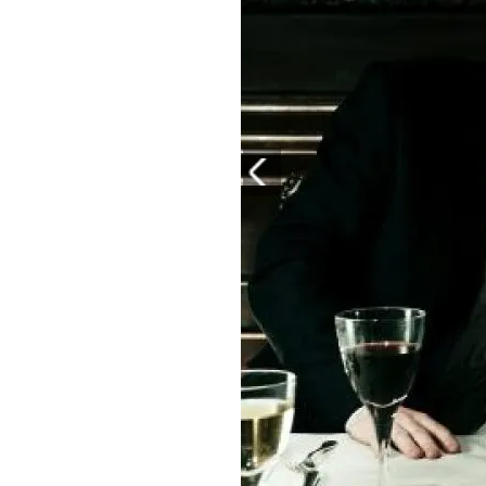
PLAYLIST
NEWS
FOTO
CONCORSI
EVENTI
VIDEO
TV
PRINCIPATO