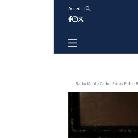
Vai al contenuto
Accedi
Radio Monte Carlo
›
Foto
›
Foto
›
B
HOME
RADIO
WEB
RADIO