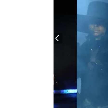
PLAYLIST
NEWS
FOTO
CONCORSI
EVENTI
VIDEO
TV
PRINCIPATO