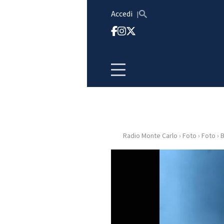
Vai al contenuto
Accedi
Radio Monte Carlo
›
Foto
›
Foto
›
B
HOME
RADIO
WEB
RADIO