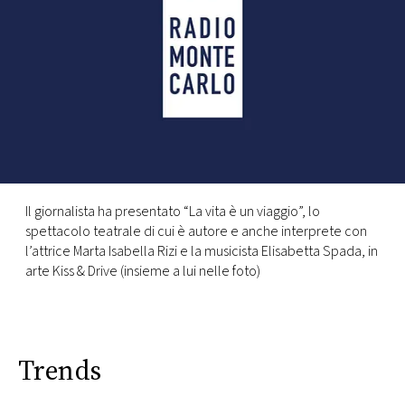
FOTO
CONCORSI
EVENTI
VIDEO
Il giornalista ha presentato “La vita è un viaggio”, lo
spettacolo teatrale di cui è autore e anche interprete con
TV
l’attrice Marta Isabella Rizi e la musicista Elisabetta Spada, in
arte Kiss & Drive (insieme a lui nelle foto)
PRINCIPATO
DI
MONACO
Trends
RMC