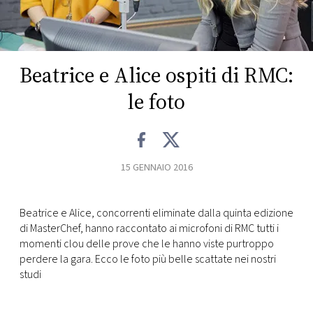
FOTO
CONCORSI
Beatrice e Alice ospiti di RMC:
le foto
EVENTI
VIDEO
15 GENNAIO 2016
TV
Beatrice e Alice, concorrenti eliminate dalla quinta edizione
di MasterChef, hanno raccontato ai microfoni di RMC tutti i
PRINCIPATO
momenti clou delle prove che le hanno viste purtroppo
DI
perdere la gara. Ecco le foto più belle scattate nei nostri
MONACO
studi
RMC