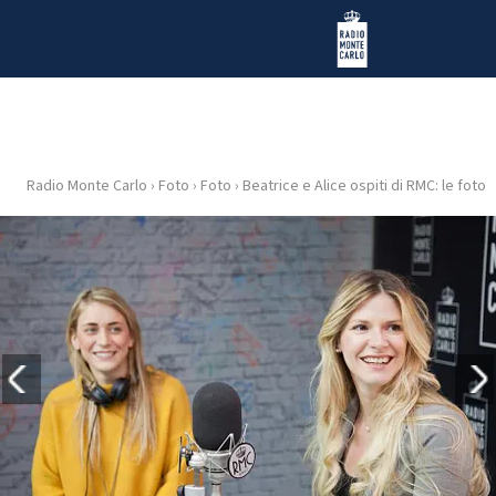
Vai al contenuto
Radio Monte Carlo
Radio Monte Carlo
›
Foto
›
Foto
›
Beatrice e Alice ospiti di RMC: le foto
HOME
RADIO
WEB
RADIO
PLAYLIST
NEWS