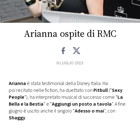
FOTO
CONCORSI
Arianna ospite di RMC
EVENTI
6 LUGLIO 2015
VIDEO
Arianna
è stata testimonial della Disney Italia. Ha
TV
poi recitato nelle fiction, ha duettato con
Pitbull
(“
Sexy
People
”), ha interpretato musical di successo come “
La
PRINCIPATO
Bella e la Bestia
” e “
Aggiungi un posto a tavola
”. A fine
DI
giugno è uscito anche il singolo “
Adesso o mai
”, con
MONACO
Shaggy
.
RMC