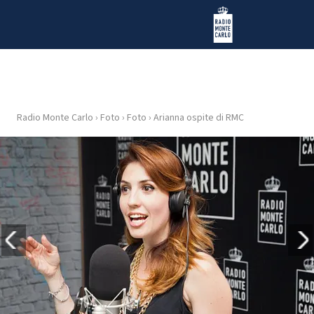
Vai al contenuto
Radio Monte Carlo
Radio Monte Carlo
›
Foto
›
Foto
›
Arianna ospite di RMC
HOME
RADIO
WEB
RADIO
PLAYLIST
NEWS