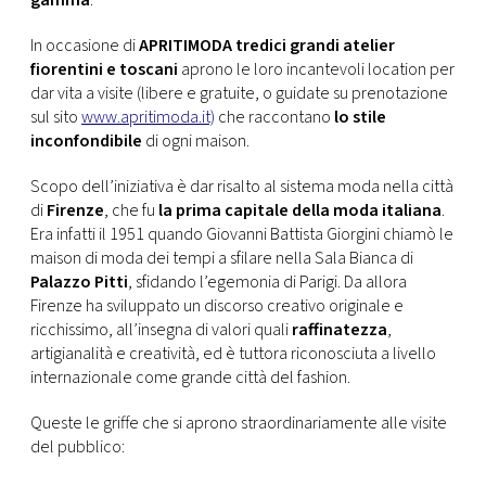
CONSIGLIA
In occasione di
APRITIMODA
tredici grandi atelier
fiorentini e toscani
aprono le loro incantevoli location per
dar vita a visite (libere e gratuite, o guidate su prenotazione
sul sito
www.apritimoda.it)
che raccontano
lo stile
inconfondibile
di ogni maison.
Scopo dell’iniziativa è dar risalto al sistema moda nella città
di
Firenze
, che fu
la prima capitale della moda italiana
.
Era infatti il 1951 quando Giovanni Battista Giorgini chiamò le
maison di moda dei tempi a sfilare nella Sala Bianca di
Palazzo Pitti
, sfidando l’egemonia di Parigi. Da allora
Firenze ha sviluppato un discorso creativo originale e
ricchissimo, all’insegna di valori quali
raffinatezza
,
artigianalità e creatività, ed è tuttora riconosciuta a livello
internazionale come grande città del fashion.
Queste le griffe che si aprono straordinariamente alle visite
del pubblico: