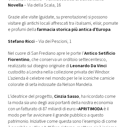
Novella
– Via della Scala, 16
Grazie alle visite (guidate, su prenotazione) si possono
visitare gli antichi locali affrescati tra i balsami, elisir, pomate
e profumi della
farmacia storica più antica d’Europa
.
Stefano Ricci
– Via dei Pescioni, 1
Nel cuore di San Frediano apre le porte l’
Antico Setificio
Fiorentino
, che conserva un orditoio settecentesco,
realizzato sul disegno originale di
Leonardo Da Vinci
custodito a Londra nella collezione privata dei Windsor.
L’azienda è celebre nel mondo per le le iconiche camicie
colorate di seta indossate da Nelson Mandela.
L’ideatrice del progetto,
Cinzia Sasso
, ha ricordato come
la moda sia uno degli assi portanti della nostra economia
con un fatturato di 87 miliardi di euro:«
APRITIMODA
è il
modo per far avvicinare il grande pubblico a questo
patrimonio. Iniziative come questa sono l’esempio di come