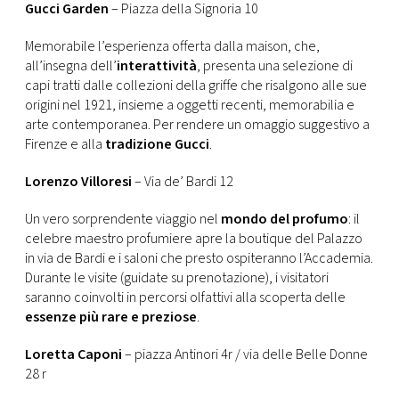
Gucci Garden
– Piazza della Signoria 10
Memorabile l’esperienza offerta dalla maison, che,
all’insegna dell’
interattività
, presenta una selezione di
capi tratti dalle collezioni della griffe che risalgono alle sue
origini nel 1921, insieme a oggetti recenti, memorabilia e
arte contemporanea. Per rendere un omaggio suggestivo a
Firenze e alla
tradizione Gucci
.
Lorenzo Villoresi
– Via de’ Bardi 12
Un vero sorprendente viaggio nel
mondo del profumo
: il
celebre maestro profumiere apre la boutique del Palazzo
in via de Bardi e i saloni che presto ospiteranno l’Accademia.
Durante le visite (guidate su prenotazione), i visitatori
saranno coinvolti in percorsi olfattivi alla scoperta delle
essenze più rare e preziose
.
Loretta Caponi
– piazza Antinori 4r / via delle Belle Donne
28 r