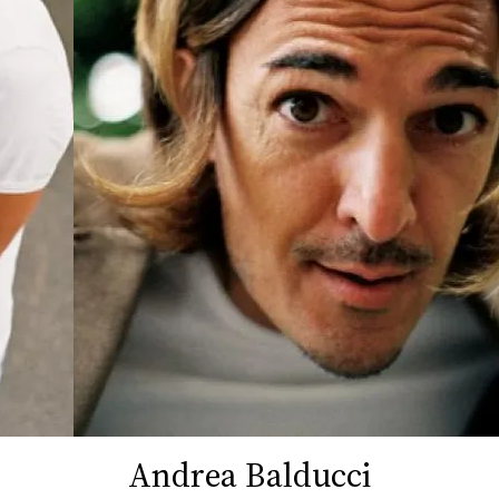
FOTO
CONCORSI
EVENTI
VIDEO
TV
PRINCIPATO
DI
MONACO
Andrea Balducci
RMC