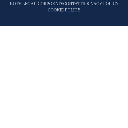
NOTE LEGALI
CORPORATE
CONTATTI
PRIVACY POLICY
COOKIE POLICY