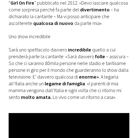
“
Girl On Fire
” pubblicato nel 2012. «Devo lasciare qualcosa
come sorpresa perché fa parte del
divertimento
– ha
dichiarato la cantante – Ma vi posso anticipare che
ascolterete
qualcosa di nuovo
da parte mia».
Uno show incredibile
Sarà uno spettacolo davvero
incredibile
quello a cui
prenderà parte la cantante: «Sarà davvero
folle
– assicura –
So che ci saranno 80mila persone nelle stadio e tantissime
persone in giro per il mondo che guarderanno lo show dalla
televisione. E’ davvero qualcosa di
enorme»
. A legarla
all’Italia anche un
legame di famiglia
: «I parenti di mia
mamma vengono dall’Italia e ogni volta che ci ritorno mi
sento
molto amata.
Lo vivo come un ritorno a casa».