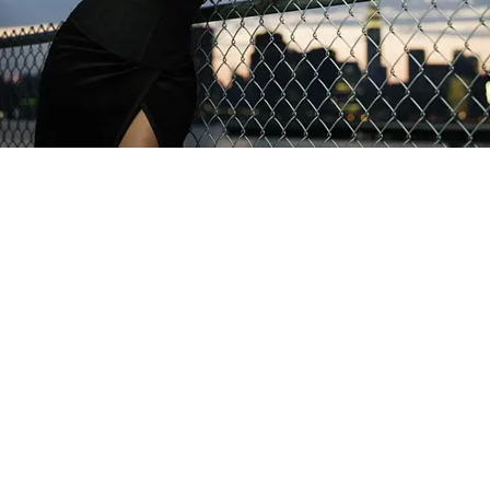
FOTO
CONCORSI
EVENTI
VIDEO
TV
PRINCIPATO
DI
MONACO
RMC