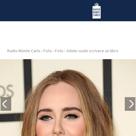
Vai al contenuto
Radio Monte Carlo
Radio Monte Carlo
›
Foto
›
Foto
›
Adele vuole scrivere un libro
HOME
RADIO
WEB
RADIO
PLAYLIST
NEWS