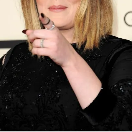
FOTO
CONCORSI
EVENTI
VIDEO
TV
PRINCIPATO
DI
MONACO
RMC