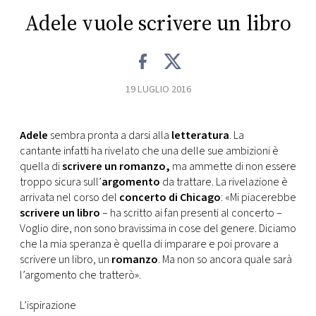
CONSIGLIA
Adele vuole scrivere un libro
19 LUGLIO 2016
Adele
sembra pronta a darsi alla
letteratura
. La
cantante infatti ha rivelato che una delle sue ambizioni è
quella di
scrivere un romanzo,
ma ammette di non essere
troppo sicura sull’
argomento
da trattare. La rivelazione è
arrivata nel corso del
concerto di Chicago
: «Mi piacerebbe
scrivere un libro
– ha scritto ai fan presenti al concerto –
Voglio dire, non sono bravissima in cose del genere. Diciamo
che la mia speranza è quella di imparare e poi provare a
scrivere un libro, un
romanzo
. Ma non so ancora quale sarà
l’argomento che tratterò».
L’ispirazione