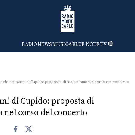
Radio Monte Carlo
RADIO
NEWS
MUSICA
BLUE NOTE
TV
dele nei panni di Cupido: proposta di matrimonio nel corso del concerto
ni di Cupido: proposta di
 nel corso del concerto