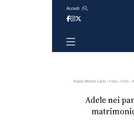
Vai al contenuto
Accedi
Radio Monte Carlo
›
Foto
›
Foto
›
A
HOME
Adele nei pan
RADIO
matrimonio
WEB
RADIO