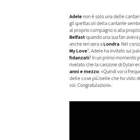
DI
MONACO
Adele
non è solo una delle cantan
gli spettacoli della cantante sembr
RMC
al proprio compagno o alla propr
CONSIGLIA
Belfast
quando una sua fan aveva p
anche ieri sera a
Londra
. Nel cors
My Love
“, Adele ha invitato sul p
fidanzati
? In un primo momento p
rivelato che la canzone di Dylan e
anni e mezzo
: «Quindi voi vi fre
delle cose più belle che ho visto
voi. Congratulazioni».