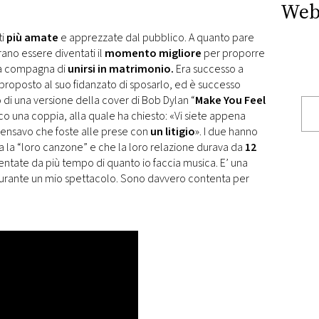
Web
ti
più amate
e apprezzate dal pubblico. A quanto pare
ano essere diventati il
momento migliore
per proporre
ia compagna di
unirsi in matrimonio.
Era successo a
roposto al suo fidanzato di sposarlo, ed è successo
o di una versione della cover di Bob Dylan “
Make You Feel
alco una coppia, alla quale ha chiesto: «Vi siete appena
ensavo che foste alle prese con
un litigio
». I due hanno
ra la “loro canzone” e che la loro relazione durava da
12
quentate da più tempo di quanto io faccia musica. E’ una
 durante un mio spettacolo. Sono davvero contenta per