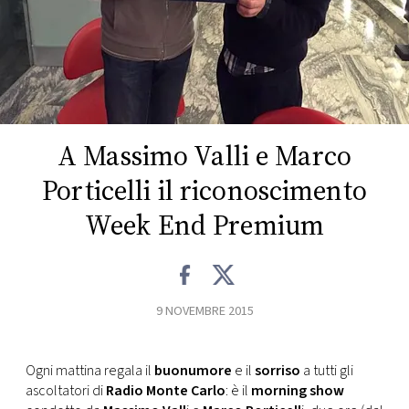
FOTO
CONCORSI
EVENTI
A Massimo Valli e Marco
Porticelli il riconoscimento
VIDEO
Week End Premium
TV
PRINCIPATO
9 NOVEMBRE 2015
DI
MONACO
Ogni mattina regala il
buonumore
e il
sorriso
a tutti gli
ascoltatori di
Radio Monte Carlo
: è il
morning show
RMC