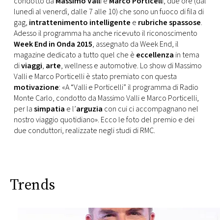
condotto da
Massimo Vall
i e
Marco Porticell
i, due ore (dal
CONSIGLIA
lunedì al venerdì, dalle 7 alle 10) che sono un fuoco di fila di
gag,
intrattenimento intelligente
e
rubriche spassose
.
Adesso il programma ha anche ricevuto il riconoscimento
Week End in Onda 2015
, assegnato da Week End, il
magazine dedicato a tutto quel che è
eccellenza
in tema
di
viaggi
,
arte
, wellness e automotive. Lo show di Massimo
Valli e Marco Porticelli è stato premiato con questa
motivazione
: «A “Valli e Porticelli” il programma di Radio
Monte Carlo, condotto da Massimo Valli e Marco Porticelli,
per la
simpatia
e l’
arguzia
con cui ci accompagnano nel
nostro viaggio quotidiano». Ecco le foto del premio e dei
due conduttori, realizzate negli studi di RMC.
Trends