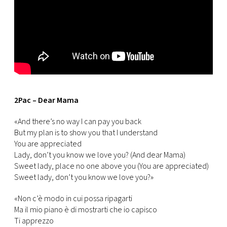
2Pac – Dear Mama
«And there’s no way I can pay you back
But my plan is to show you that I understand
You are appreciated
Lady, don’t you know we love you? (And dear Mama)
Sweet lady, place no one above you (You are appreciated)
Sweet lady, don’t you know we love you?»
«Non c’è modo in cui possa ripagarti
Ma il mio piano è di mostrarti che io capisco
Ti apprezzo