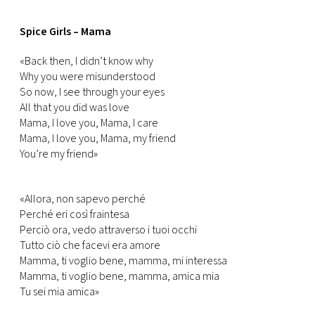
Spice Girls – Mama
«Back then, I didn’t know why
Why you were misunderstood
So now, I see through your eyes
All that you did was love
Mama, I love you, Mama, I care
Mama, I love you, Mama, my friend
You’re my friend»
«Allora, non sapevo perché
Perché eri così fraintesa
Perciò ora, vedo attraverso i tuoi occhi
Tutto ciò che facevi era amore
Mamma, ti voglio bene, mamma, mi interessa
Mamma, ti voglio bene, mamma, amica mia
Tu sei mia amica»