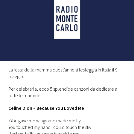
FOTO
CONCORSI
EVENTI
VIDEO
La festa della mamma quest’anno si festeggia in Italia il 9
maggio.
TV
Per celebrarla, ecco 5 splendide canzoni da dedicare a
tutte le mamme
PRINCIPATO
DI
Celine Dion – Because You Loved Me
MONACO
«You gave me wings and made me fly
You touched my hand I could touch the sky
RMC
I lost my faith, you gave it back to me